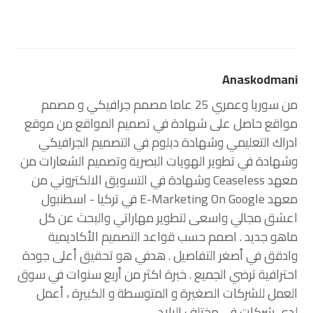
Anaskodmani
من سوريا وعمري 25 عاما مصمم جرافيكي و مصمم
مواقع حاصل على شهادة في تصميم المواقع من موقع
ادراك التعليمي وشهادة دبلوم في التصميم الجرافيكي
وشهادة في تطوير الهويات البصرية وتصميم الشعارات من
معهد Ceaseless وشهادة في التسويق الالكتروني من
معهد E-Marketing On Google في تركيا - اسطنبول
اعشق مجالي واسعى لتطوير مهاراتي والبحث عن كل
ماهو جديد . اصمم حسب قواعد التصميم الأكاديمية
وادقق في أصغر التفاصيل . هدفي هو تحقيق أعلى جودة
احترافية ترضي الجميع . خبرة اكثر من أربع سنوات في سوق
العمل للشركات الصغيرة و المتوسطة و الكبيرة ، أعمل
لدى شركات في مختلف البلاد